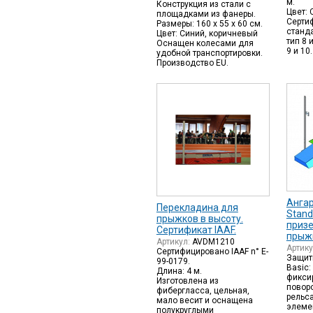
м.
Конструкция из стали с
Цвет: 
площадками из фанеры.
Серти
Размеры: 160 х 55 х 60 см.
станда
Цвет: Синий, коричневый
тип 8 
Оснащен колесами для
9 и 10.
удобной транспортировки.
Производство EU.
Ангар
Перекладина для
Stand
прыжков в высоту.
приз
Сертификат IAAF.
прыжк
Артикул:
AVDM1210
Артик
Сертифицировано IAAF n° E-
Защит
99-0179.
Basic:
Длина: 4 м.
фикси
Изготовлена из
повор
фибергласса, цельная,
рельса
мало весит и оснащена
элеме
полукруглыми