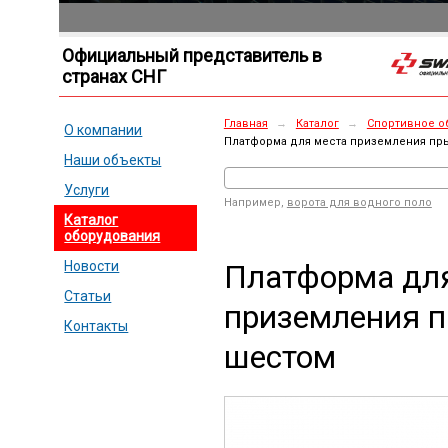
Официальный представитель в
странах СНГ
Главная
→
Каталог
→
Спортивное о
О компании
Платформа для места приземления пр
Наши объекты
Услуги
Например,
ворота для водного поло
Каталог
оборудования
Платформа дл
Новости
Статьи
приземления 
Контакты
шестом