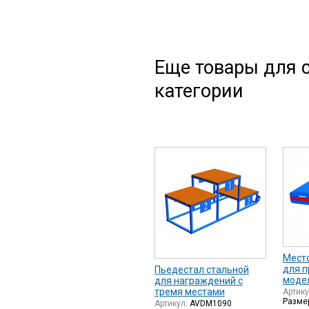
Еще товары для с
категории
Мест
для п
Пьедестал стальной
модел
для награждений с
тремя местами
Артик
Размер
Артикул:
AVDM1090