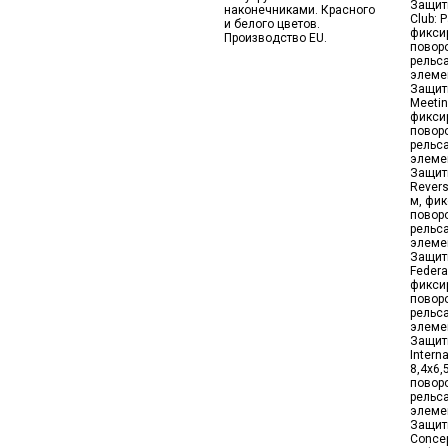
Защит
наконечниками. Красного
Club: 
и белого цветов.
фикси
Производство EU.
повор
рельса
элеме
Защит
Meetin
фикси
повор
рельса
элеме
Защит
Revers
м, фи
повор
рельса
элеме
Защит
Federa
фикси
повор
рельса
элеме
Защит
Intern
8,4x6,
повор
рельса
элеме
Защит
Concep