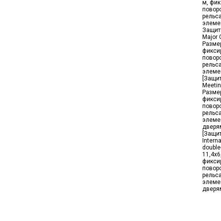
м, фи
повор
рельса
элеме
Защит
Major 
Размер
фикси
повор
рельса
элеме
[Защи
Meetin
Размер
фикси
повор
рельса
элеме
дверя
[Защи
Intern
double
11,4x6
фикси
повор
рельса
элеме
дверя