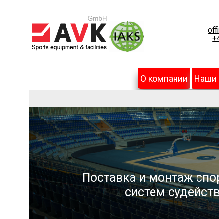
off
+
О компании
Наши
Поставка и монтаж спо
систем судейств