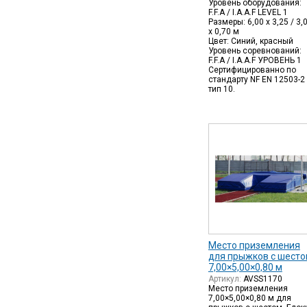
Уровень оборудования:
F.F.A / I.A.A.F LEVEL 1
Размеры: 6,00 х 3,25 / 3,
х 0,70 м
Цвет: Синий, красный
Уровень соревнований:
F.F.A / I.A.A.F УРОВЕНЬ 1
Сертифицированно по
стандарту NF EN 12503-2
тип 10.
Место приземления
для прыжков с шест
7,00×5,00×0,80 м
Артикул:
AVSS1170
Место приземления
7,00×5,00×0,80 м для