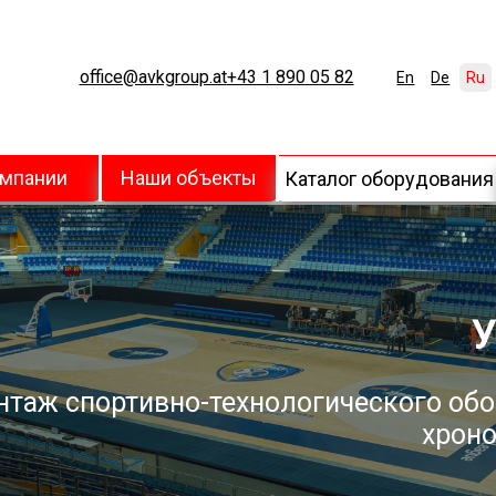
office@avkgroup.at
+43 1 890 05 82
En
De
Ru
омпании
Наши объекты
Каталог оборудования
У
нтаж спортивно-технологического обо
хроно