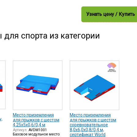
Узнать цену / Купить
 для спорта из категории
Место приземления
Место приземления
у,
для прыжков с шестом
для прыжков с шестом
4.25х5х0,6/0,4 м
соревновательное
8,0х6,0х0,8/0,4 м,
Артикул:
AVDM1001
Базовое модульное место
сертификат World