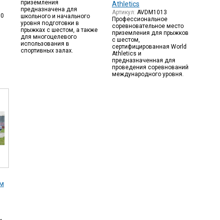
приземления
Athletics
предназначена для
Артикул:
AVDM1013
00
школьного и начального
Профессиональное
уровня подготовки в
соревновательное место
прыжках с шестом, а также
приземления для прыжков
для многоцелевого
с шестом,
использования в
сертифицированная World
спортивных залах.
Athletics и
предназначенная для
проведения соревнований
международного уровня.
ом