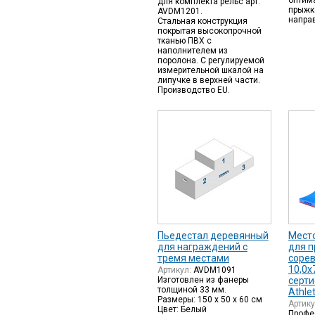
оптим
для комплекта рельс арт.
прыжк
AVDM1201.
направ
Стальная конструкция
покрытая высокопрочной
тканью ПВХ с
наполнителем из
поролона. С регулируемой
измерительной шкалой на
липучке в верхней части.
Производство EU.
Пьедестал деревянный
Мест
для награждений с
для п
тремя местами
соре
10,0х
Артикул:
AVDM1091
Изготовлен из фанеры
серти
толщиной 33 мм.
Athlet
Размеры: 150 х 50 х 60 см
Артик
Цвет: Белый
Профе