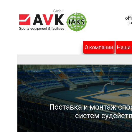
off
+
О компании
Наши
Поставка и монтаж спо
систем судейств