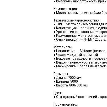
● Высокая износостойкость при 
Комплектация:
● Место приземления на базе бло
Технические характеристики:
● Тип — Место приземления для 
● Конструкция — блочная, в един
● Уровень использования — сор
● Размещение — внутри помещен
● Сертификация — NF EN 12503-2 
Материалы:
● Наполнение — Airfoam (пенопа
● Чехол — единый, съёмный
● Боковые поверхности и основан
● Верхняя поверхность и периме
● Маркировка — белая лента Velc
Размеры:
● Длина: 7000 мм
● Ширина: 5000
● Высота: 800/500 мм
Цвет:
● Стандартный цвет- синий и кра
Производство: