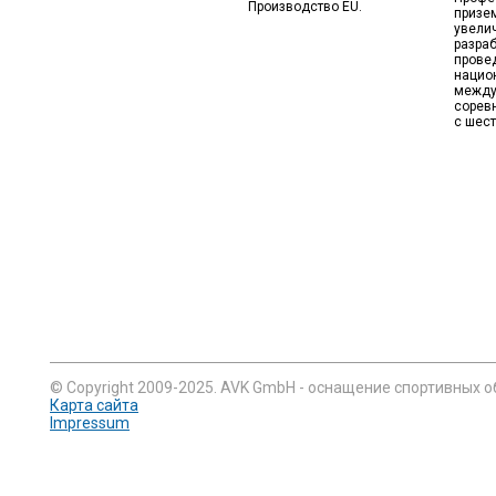
Производство EU.
призе
увели
разра
прове
нацио
между
сорев
с шест
© Copyright 2009-2025. AVK GmbH - оснащение спортивных о
Карта сайта
Impressum