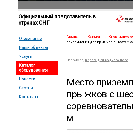
Официальный представитель в
странах СНГ
Главная
→
Каталог
→
Спортивное о
О компании
приземления для прыжков с шестом со
Наши объекты
Услуги
Например,
ворота для водного поло
Каталог
оборудования
Место приземл
Новости
Статьи
прыжков с ше
Контакты
соревновательн
м