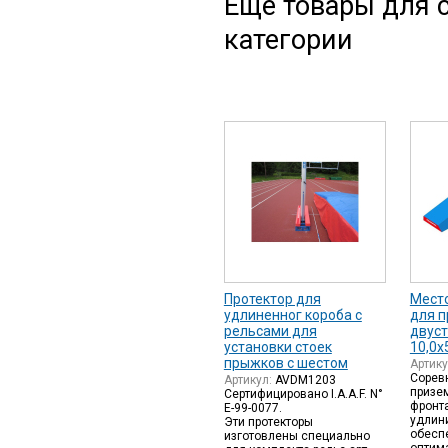
Еще товары для с
категории
Протектор для
Мест
удлиненног короба с
для п
рельсами для
двус
установки стоек
10,0х
прыжков с шестом
Артик
Сорев
Артикул:
AVDM1203
призе
Сертифицировано I.A.A.F. N°
фронт
E-99-0077.
удлин
Эти протекторы
обесп
изготовлены специально