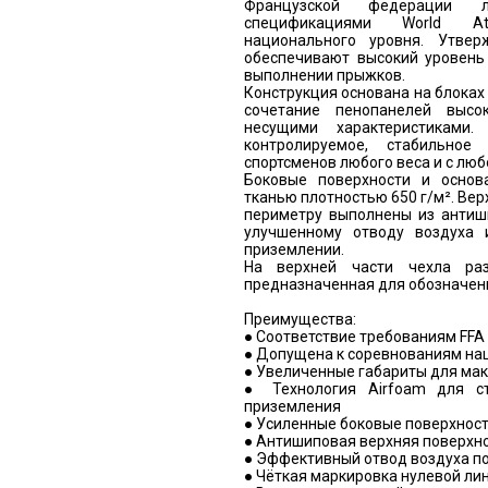
Французской федерации 
спецификациями World At
национального уровня. Утве
обеспечивают высокий уровень
выполнении прыжков.
Конструкция основана на блоках
сочетание пенопанелей высо
несущими характеристиками.
контролируемое, стабильное
спортсменов любого веса и с люб
Боковые поверхности и осно
тканью плотностью 650 г/м². Вер
периметру выполнены из антиши
улучшенному отводу воздуха
приземлении.
На верхней части чехла раз
предназначенная для обозначени
Преимущества:
● Соответствие требованиям FFA и
● Допущена к соревнованиям на
● Увеличенные габариты для ма
● Технология Airfoam для ст
приземления
● Усиленные боковые поверхност
● Антишиповая верхняя поверхн
● Эффективный отвод воздуха п
● Чёткая маркировка нулевой ли