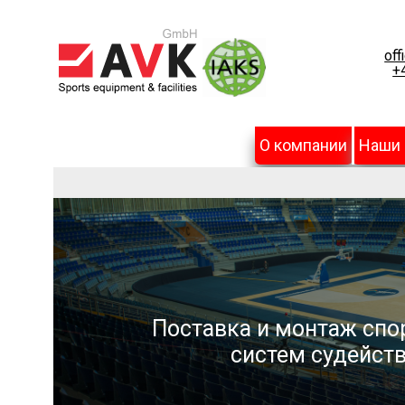
off
+
О компании
Наши
Поставка и монтаж спо
систем судейств