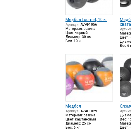
Медбол Loumet, 10 кг
Медб
хвата
Артикул:
AVAF1056
Материал: резина
Артик
Цвет: черный
Матер
Диаметр: 30 см
Цвет: 
Вес: 10 кг
Диамет
Вес 6 
Медбол
Слэмб
Артикул:
AVAF1029
Артик
Материал: резина
Диамет
Цвет: каштановый
Вес: 1
Диаметр: 25 см
Матери
Вес: 6 кг
Цвет: 