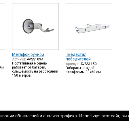
Мегафон ручной
Пьедестал
победителей
Артикул:
AVSS1094
Портативная модель,
Артикул:
AVSS1150
ли.
работает от батареи,
Габариты каждой
слышемость на расстоянии
платформы 90х60 см.
150 метров.
зации объявлений и анализа трафика. Используя этот сайт, вы 