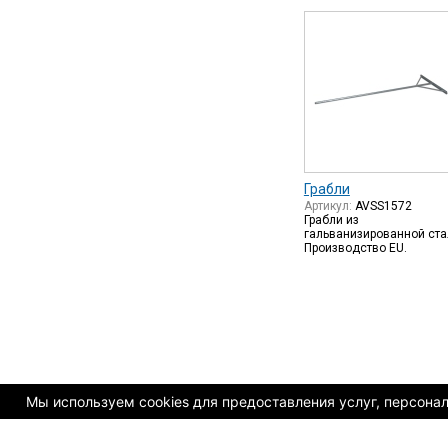
Грабли
Артикул:
AVSS1572
Грабли из
гальванизированной ста
Производство EU.
Мы используем cookies для предоставления услуг, персонали