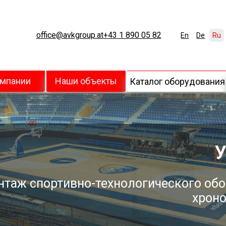
office@avkgroup.at
+43 1 890 05 82
En
De
Ru
омпании
Наши объекты
Каталог оборудования
У
нтаж спортивно-технологического обо
хроно