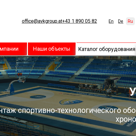
office@avkgroup.at
+43 1 890 05 82
En
De
Ru
омпании
Наши объекты
Каталог оборудования
У
нтаж спортивно-технологического обо
хроно