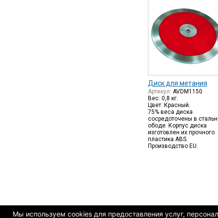
Диск для метания
Артикул:
AVDM1150
Вес: 0,8 кг.
Цвет: Красный.
75% веса диска
сосредоточены в сталь
ободе. Корпус диска
изготовлен их прочного
пластика ABS.
Производство EU.
Мы используем cookies для предоставления услуг, персонали