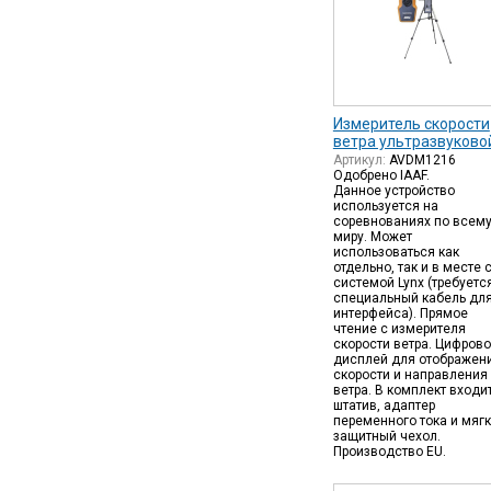
Измеритель скорости
ветра ультразвуково
Артикул:
AVDM1216
Одобрено IAAF.
Данное устройство
используется на
соревнованиях по всем
миру. Может
использоваться как
отдельно, так и в месте 
системой Lynx (требуетс
специальный кабель дл
интерфейса). Прямое
чтение с измерителя
скорости ветра. Цифров
дисплей для отображен
скорости и направления
ветра. В комплект входи
штатив, адаптер
переменного тока и мяг
защитный чехол.
Производство EU.