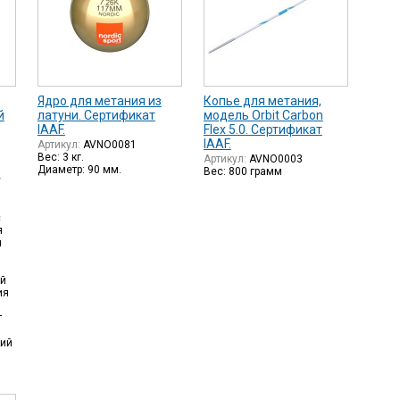
Ядро для метания из
Копье для метания,
й
латуни. Сертификат
модель Orbit Carbon
IAAF.
Flex 5.0. Сертификат
IAAF.
Артикул:
AVNO0081
Вес: 3 кг.
Артикул:
AVNO0003
Диаметр: 90 мм.
Вес: 800 грамм
у
с
я
я
ой
ия
т
кий