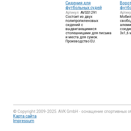
Сидения для
Ворот
футбольных судей
футб
Артикул:
AVSS1291
Артик
Состоит из двух
Мобил
полипропиленовых
свобо
сидений с
алюми
выдвигающимися
соеди
столешницами для письма
3х1,6 
и места для сумок.
Производство EU.
© Copyright 2009-2025. AVK GmbH - оснащение спортивных о
Карта сайта
Impressum