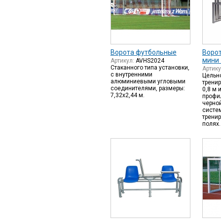
Ворота футбольные
Воро
мини 1
Артикул:
AVHS2024
Стаканного типа установки,
Артик
с внутренними
Цельн
алюминиевыми угловыми
тренир
соединителями, размеры:
0,8 м
7,32х2,44 м.
профи
черно
систе
трени
полях.