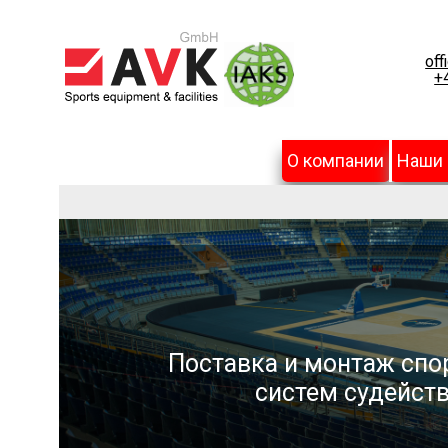
off
+
О компании
Наши
Поставка и монтаж спо
систем судейств