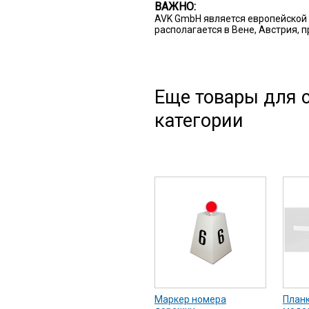
ВАЖНО:
AVK GmbH является европейской 
располагается в Вене, Австрия, 
Еще товары для с
категории
Маркер номера
Планк