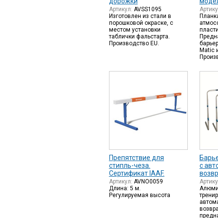
дорожки
модел
Артикул:
AVSS1095
Артик
Изготовлен из стали в
Планка
порошковой окраске, с
атмос
местом установки
пласти
таблички фальстарта.
Предн
Производство EU.
барье
Matic и
Произ
Препятствие для
Барь
стипль-чеза.
с авт
Сертификат IAAF.
возв
Артикул:
AVNO0059
Артик
Длина: 5 м.
Алюм
Регулируемая высота
трени
автом
возвр
предн