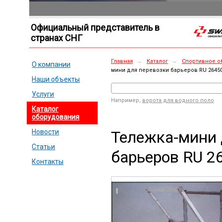
Официальный представитель в
странах СНГ
Главная
→
Каталог
→
Спортивное о
О компании
мини для перевозки барьеров RU 2645
Наши объекты
Услуги
Например,
ворота для водного поло
Каталог
оборудования
Тележка-мини 
Новости
Статьи
барьеров RU 2
Контакты