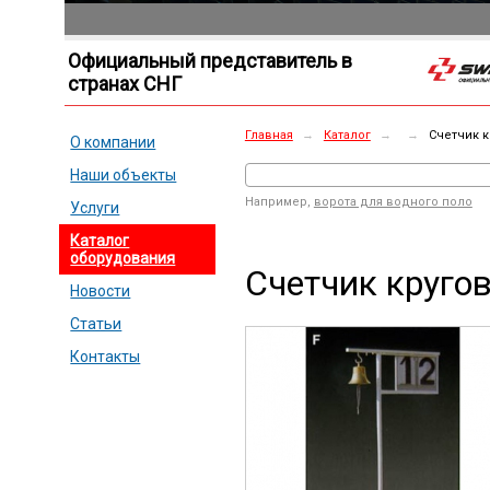
Официальный представитель в
странах СНГ
Главная
→
Каталог
→
→
Счетчик к
О компании
Наши объекты
Например,
ворота для водного поло
Услуги
Каталог
оборудования
Счетчик круго
Новости
Статьи
Контакты