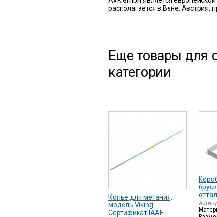
AVK GmbH является европейской 
располагается в Вене, Австрия, 
Еще товары для с
категории
Короб
бруск
отта
Копье для метания,
Артик
модель Viking.
Матер
Сертификат IAAF.
Размер