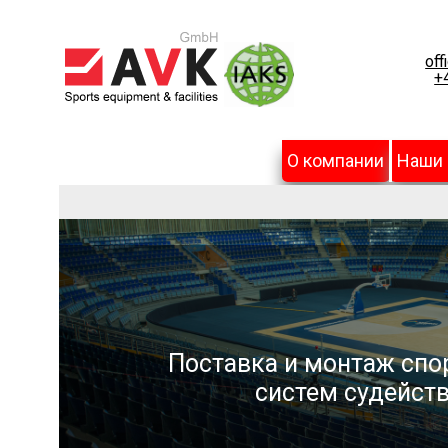
off
+
О компании
Наши
Поставка и монтаж спо
систем судейств