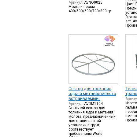
Артикул:
AVNO0025
Цвет: 
Модели весом:
Предн
400/500/600/700/800 гр.
устан
бруска
арт. A
Произ
Сектор для толкания
Теле
ядра и метания молота
транс
встраиваемый .
Артик
Изгото
Артикул:
AVDM1104
гальв
Стальной сектор для
перед
толкания ядра и метания
вмести
молота, предназначенный
Произ
для стационарной
установки в грунт,
соответствует
требованиям World