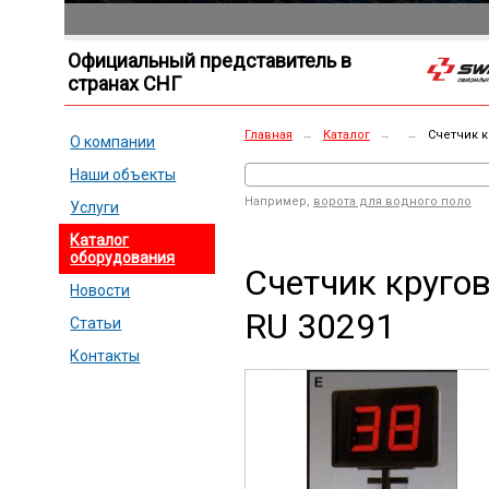
Официальный представитель в
странах СНГ
Главная
→
Каталог
→
→
Счетчик к
О компании
Наши объекты
Например,
ворота для водного поло
Услуги
Каталог
оборудования
Счетчик круго
Новости
RU 30291
Статьи
Контакты