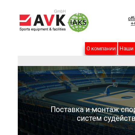
off
+
О компании
Наши
Поставка и монтаж спо
систем судейств