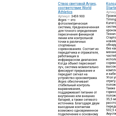
Створ световой Arges,
Коло
соответствие World
Starti
Athletics
Артик
Произв
Артикул:
3459.900
Timin
Arges — это
Катег
фотоэлектрическая
систе
система, предназначенная
хроно
для точного определения
Техни
пересечения финишной
Старт
линии или контрольной
новей
точки в различных
обнар
спортивных
без ка
соревнованиях. Состоит из
механ
передатчика и отражателя,
часте
работающих в
испол
инфракрасном диапазоне.
сорев
Когда объект пересекает
высоко
луч, система моментально
компл
фиксирует прерывание и
и кабе
передает сигнал на
Угол 
устройство хронометража.
отрегу
Arges обеспечивает
положе
стабильный контроль
Также
выравнивания,
горизо
поддерживает питание от
полож
внутренних или внешних
35,5 
батарей, а также сетевого
расст
источника. Благодаря двум
перед
выходным контактам
502,5 
возможно одновременное
Акуст
подключение к основному