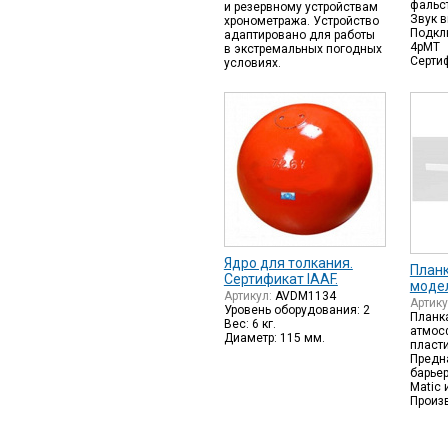
фальст
и резервному устройствам
Звук в
хронометража. Устройство
Подклю
адаптировано для работы
4pMT
в экстремальных погодных
Сертиф
условиях.
Ядро для толкания.
Планк
Сертификат IAAF.
модел
Артикул:
AVDM1134
Артик
Уровень оборудования: 2
Планка
Вес: 6 кг.
атмос
Диаметр: 115 мм.
пласти
Предн
барье
Matic и
Произ